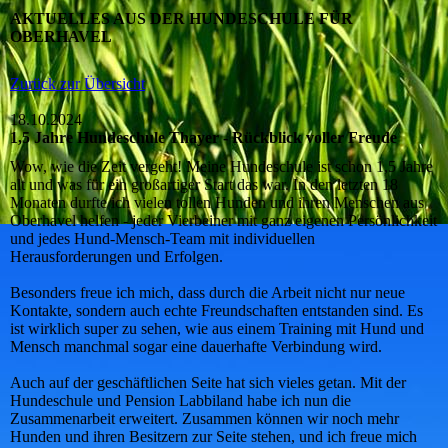
AKTUELLES AUS DER HUNDESCHULE FÜR
OBERHAVEL
Zurück zur Übersicht
18.10.2024
1,5 Jahre Hundeschule Thayer - Rückblick voller Freude
Wow, wie die Zeit vergeht! Meine Hundeschule ist schon 1,5 Jahre
alt und was für ein großartiger Start das war. In den letzten 18
Monaten durfte ich vielen tollen Hunden und ihren Menschen aus
Oberhavel helfen - jeder Vierbeiner mit ganz eigenen Persönlichkeit
und jedes Hund-Mensch-Team mit individuellen
Herausforderungen und Erfolgen.
Besonders freue ich mich, dass durch die Arbeit nicht nur neue
Kontakte, sondern auch echte Freundschaften entstanden sind. Es
ist wirklich super zu sehen, wie aus einem Training mit Hund und
Mensch manchmal sogar eine dauerhafte Verbindung wird.
Auch auf der geschäftlichen Seite hat sich vieles getan. Mit der
Hundeschule und Pension Labbiland habe ich nun die
Zusammenarbeit erweitert. Zusammen können wir noch mehr
Hunden und ihren Besitzern zur Seite stehen, und ich freue mich