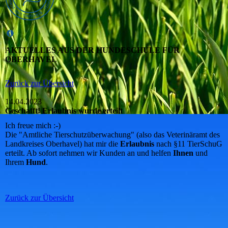
AKTUELLES AUS DER HUNDESCHULE FÜR
OBERHAVEL
Zurück zur Übersicht
14.04.2023
Geschafft! Erlaubnis wurde erteilt
Ich freue mich :-)
Die "Amtliche Tierschutzüberwachung" (also das Veterinäramt des
Landkreises Oberhavel) hat mir die
Erlaubnis
nach §11 TierSchuG
erteilt. Ab sofort nehmen wir Kunden an und helfen
Ihnen
und
Ihrem
Hund
.
Zurück zur Übersicht